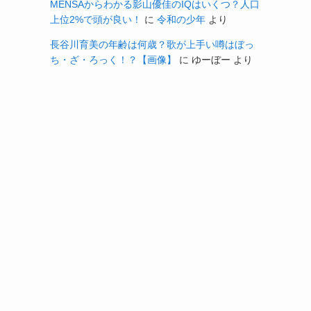
MENSAからわかる影山優佳のIQはいくつ？人口
上位2%で頭が良い！
に
令和の少年
より
長谷川育美の年齢は何歳？歌が上手い噂はぼっ
ち・ざ・ろっく！？【画像】
に
ゆーぼー
より