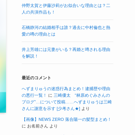
仲野太賀と伊藤沙莉がお似合いな理由とは？二
人の共演作品も！
石橋静河の結婚相手は誰？過去に中村倫也と熱
愛の噂の理由とは
井上芳雄には元妻がいる？再婚と噂される理由
を解説！
最近のコメント
へずまりゅうの迷惑行為まとめ！逮捕歴や理由
の悪行一覧！
に
三崎優太 “林原めぐみさんの
ブログ”…について投稿……へずまりゅうは三崎
さんに謝意を示す [少考さん★]
より
【画像】NEWS ZERO 落合陽一の髪型まとめ！
に
お名前さん
より