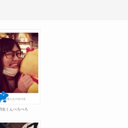
羽生くんぺろぺろ