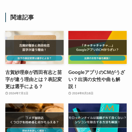
関連記事
古賀紗理奈が西田有志と苗
GoogleアプリのCMがうざ
字が違う理由とは？表記変
い？出演の女性や曲も解
更は選手による？
説！
2024年7月1日
2024年6月16日