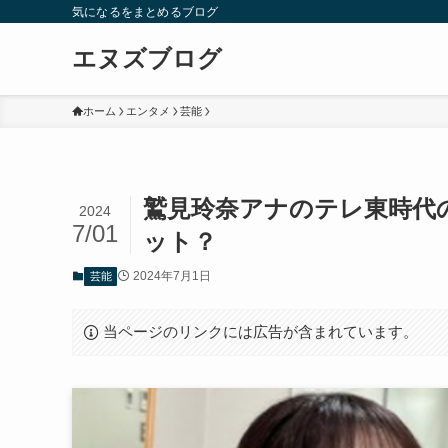
気になるをまとめるブログ
エヌズブログ
ホーム
エンタメ
芸能
鷲見玲奈アナのテレ東時代
2024
7/01
ット？
2024年7月1日
芸能
当ページのリンクには広告が含まれています。