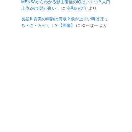
MENSAからわかる影山優佳のIQはいくつ？人口
上位2%で頭が良い！
に
令和の少年
より
長谷川育美の年齢は何歳？歌が上手い噂はぼっ
ち・ざ・ろっく！？【画像】
に
ゆーぼー
より