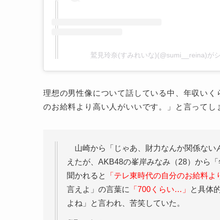
鷲見玲奈(すみれいな)(@sumi__reina
理想の男性像について話している中、年収いく
のお給料より高い人がいいです。」と言ってし
山崎から「じゃあ、財力なんか関係ないん
えたが、AKB48の峯岸みなみ（28）か
聞かれると
「テレ東時代の自分のお給料よ
言えよ」の言葉に
「700くらい…」
と具体
よね」と言われ、苦笑していた。