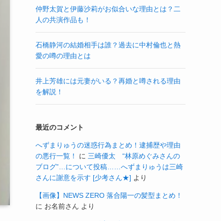
仲野太賀と伊藤沙莉がお似合いな理由とは？二
人の共演作品も！
石橋静河の結婚相手は誰？過去に中村倫也と熱
愛の噂の理由とは
井上芳雄には元妻がいる？再婚と噂される理由
を解説！
最近のコメント
へずまりゅうの迷惑行為まとめ！逮捕歴や理由
の悪行一覧！
に
三崎優太 “林原めぐみさんの
ブログ”…について投稿……へずまりゅうは三崎
さんに謝意を示す [少考さん★]
より
【画像】NEWS ZERO 落合陽一の髪型まとめ！
に
お名前さん
より