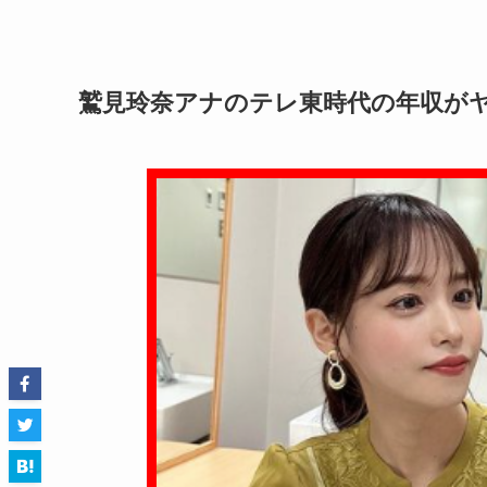
鷲見玲奈アナのテレ東時代の年収が