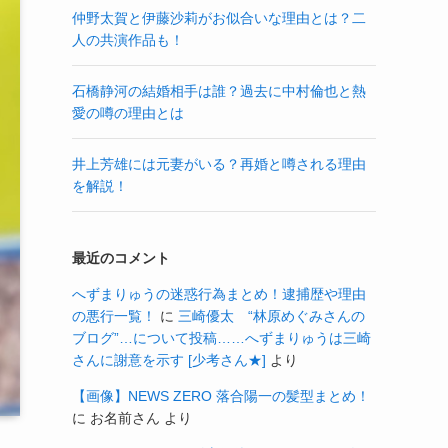
仲野太賀と伊藤沙莉がお似合いな理由とは？二
人の共演作品も！
石橋静河の結婚相手は誰？過去に中村倫也と熱
愛の噂の理由とは
井上芳雄には元妻がいる？再婚と噂される理由
を解説！
最近のコメント
へずまりゅうの迷惑行為まとめ！逮捕歴や理由
の悪行一覧！
に
三崎優太 “林原めぐみさんの
ブログ”…について投稿……へずまりゅうは三崎
さんに謝意を示す [少考さん★]
より
【画像】NEWS ZERO 落合陽一の髪型まとめ！
に
お名前さん
より