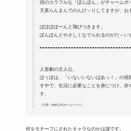
頭のカラフルな「ぽんぽん」がチャームポ
天真らんまんでのんび～りしてますが、お
ぽぽぽぽーんと飛びつきます。
ぽんぽんとやさしくなでられるのがだ～い
人形劇の主人公。
ぽぅぽは、「いないいないばあっ！」の視
す中で、生活に必要なことを身につけ、赤
す。
（引用：NHK公式ホームページ）
何をモチーフにされたキャラなのかは謎です。