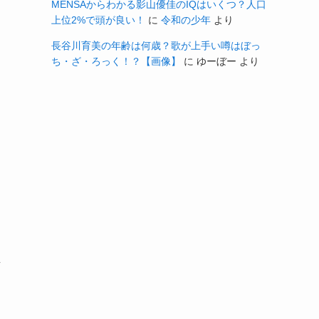
MENSAからわかる影山優佳のIQはいくつ？人口
上位2%で頭が良い！
に
令和の少年
より
長谷川育美の年齢は何歳？歌が上手い噂はぼっ
ち・ざ・ろっく！？【画像】
に
ゆーぼー
より
し