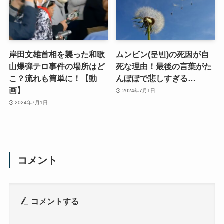
岸田文雄首相を襲った和歌
ムンビン(문빈)の死因が自
山爆弾テロ事件の場所はど
死な理由！最後の言葉がた
こ？流れも簡単に！【動
んぽぽで悲しすぎる…
画】
2024年7月1日
2024年7月1日
コメント
コメントする